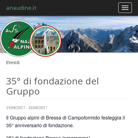
anaudine.it
Toggl
naviga
Eventi
35° di fondazione del
Gruppo
19/08/2017
-
20/08/2017
Il Gruppo alpini di Bressa di Campoformido festeggia il
35° anniversario di fondazione.
35° di fondazione Bressa (programma)