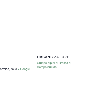
ORGANIZZATORE
Gruppo alpini di Bressa di
Campoformido
formido
,
Italia
+ Google