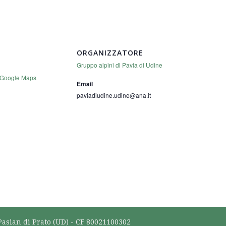
ORGANIZZATORE
Gruppo alpini di Pavia di Udine
 Google Maps
Email
paviadiudine.udine@ana.it
Pasian di Prato (UD) - CF 80021100302