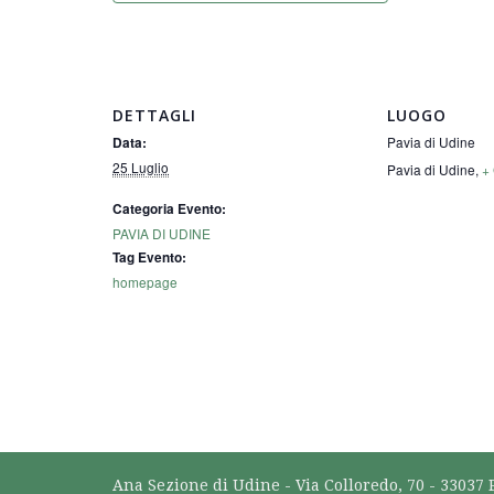
DETTAGLI
LUOGO
Pavia di Udine
Data:
25 Luglio
Pavia di Udine
,
+
Categoria Evento:
PAVIA DI UDINE
Tag Evento:
homepage
Ana Sezione di Udine - Via Colloredo, 70 - 33037 