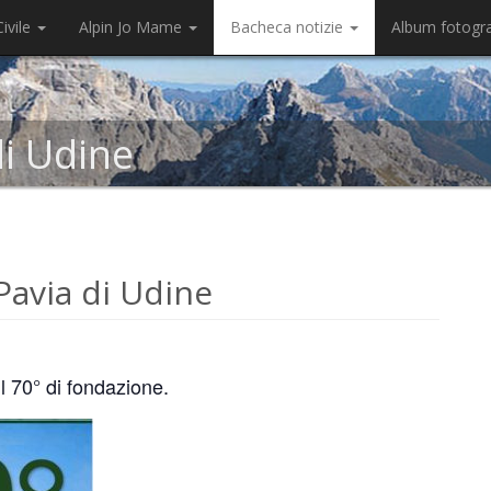
ivile
Alpin Jo Mame
Bacheca notizie
Album fotogr
di Udine
avia di Udine
il 70° di fondazione.