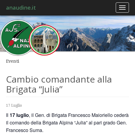
anaudine.it
Toggl
naviga
Eventi
Cambio comandante alla
Brigata “Julia”
17 Luglio
Il
17 luglio
, il Gen. di Brigata Francesco Maioriello cederà
il comando della Brigata Alpina “Julia” al pari grado Gen.
Francesco Suma.