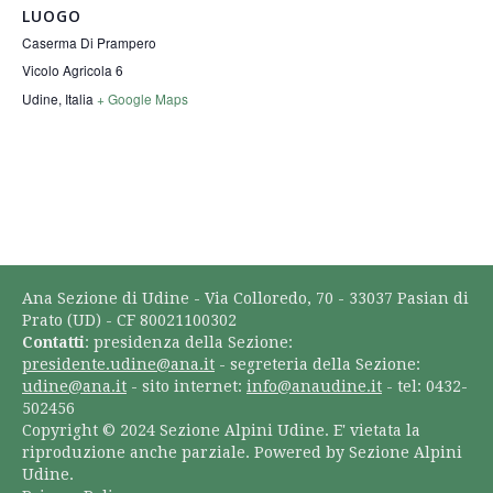
LUOGO
Caserma Di Prampero
Vicolo Agricola 6
Udine
,
Italia
+ Google Maps
Ana Sezione di Udine - Via Colloredo, 70 - 33037 Pasian di
Prato (UD) - CF 80021100302
Contatti
: presidenza della Sezione:
presidente.udine@ana.it
- segreteria della Sezione:
udine@ana.it
- sito internet:
info@anaudine.it
- tel: 0432-
502456
Copyright © 2024 Sezione Alpini Udine. E' vietata la
riproduzione anche parziale. Powered by Sezione Alpini
Udine.