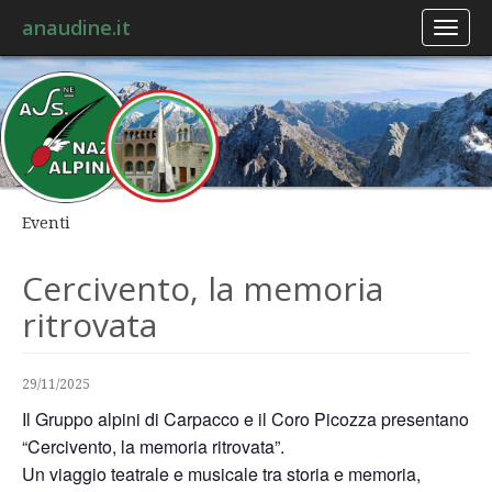
anaudine.it
Toggl
naviga
Eventi
Cercivento, la memoria
ritrovata
29/11/2025
Il Gruppo alpini di Carpacco e il Coro Picozza presentano
“Cercivento, la memoria ritrovata”.
Un viaggio teatrale e musicale tra storia e memoria,