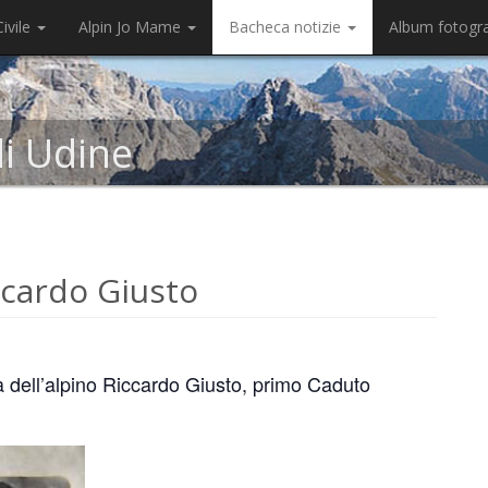
ivile
Alpin Jo Mame
Bacheca notizie
Album fotogr
di Udine
cardo Giusto
 dell’alpino Riccardo Giusto, primo Caduto