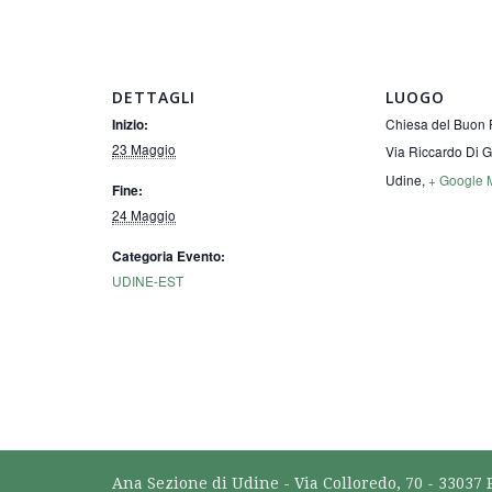
DETTAGLI
LUOGO
Chiesa del Buon 
Inizio:
23 Maggio
Via Riccardo Di G
Udine
,
+ Google 
Fine:
24 Maggio
Categoria Evento:
UDINE-EST
Ana Sezione di Udine - Via Colloredo, 70 - 33037 