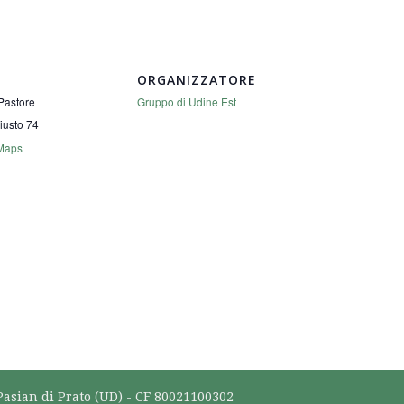
ORGANIZZATORE
Pastore
Gruppo di Udine Est
iusto 74
Maps
Pasian di Prato (UD) - CF 80021100302