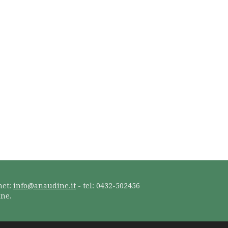
net:
info@anaudine.it
- tel: 0432-502456
ine.