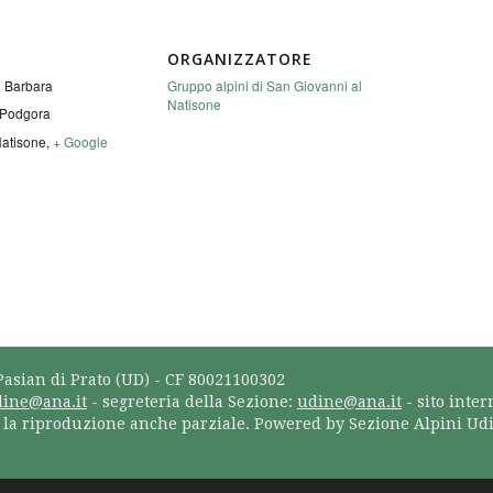
ORGANIZZATORE
a Barbara
Gruppo alpini di San Giovanni al
Natisone
 Podgora
Natisone
,
+ Google
Pasian di Prato (UD) - CF 80021100302
dine@ana.it
- segreteria della Sezione:
udine@ana.it
- sito inter
a la riproduzione anche parziale. Powered by Sezione Alpini Ud