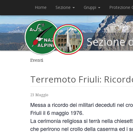
Home
Sezione
Gruppi
Protezione C
Sezione 
Eventi
Terremoto Friuli: Ricord
23 Maggio
Messa a ricordo dei militari deceduti nel c
Friuli il 6 maggio 1976.
La cerimonia religiosa si terrà nella chieset
che perirono nel crollo della caserma ed i so