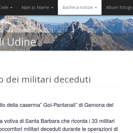
ivile
Alpin Jo Mame
Bacheca notizie
Album fotogr
di Udine
o dei militari deceduti
rollo della caserma” Goi-Pantanali” di Gemona del
ta votiva di Santa Barbara che ricorda i 33 militari
ccorritori militari deceduti durante le operazioni di