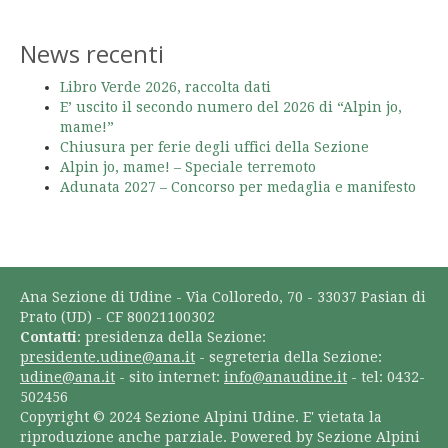
News recenti
Libro Verde 2026, raccolta dati
E’ uscito il secondo numero del 2026 di “Alpin jo,
mame!”
Chiusura per ferie degli uffici della Sezione
Alpin jo, mame! – Speciale terremoto
Adunata 2027 – Concorso per medaglia e manifesto
Ana Sezione di Udine - Via Colloredo, 70 - 33037 Pasian di
Prato (UD) - CF 80021100302
Contatti
: presidenza della Sezione:
presidente.udine@ana.it
- segreteria della Sezione:
udine@ana.it
- sito internet:
info@anaudine.it
- tel: 0432-
502456
Copyright © 2024 Sezione Alpini Udine. E' vietata la
riproduzione anche parziale. Powered by Sezione Alpini