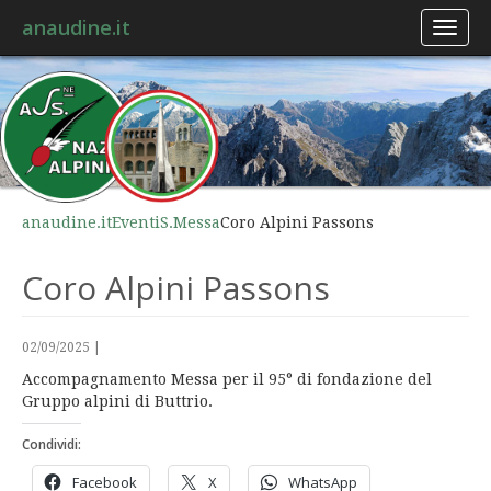
anaudine.it
Toggl
naviga
anaudine.it
Eventi
S.Messa
Coro Alpini Passons
Coro Alpini Passons
02/09/2025
|
Accompagnamento Messa per il 95° di fondazione del
Gruppo alpini di Buttrio.
Condividi:
Facebook
X
WhatsApp