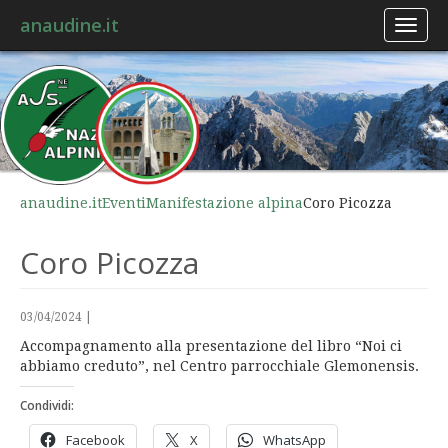
anaudine.it
Toggl
naviga
anaudine.it
Eventi
Manifestazione alpina
Coro Picozza
Coro Picozza
03/04/2024
|
Accompagnamento alla presentazione del libro “Noi ci
abbiamo creduto”, nel Centro parrocchiale Glemonensis.
Condividi:
Facebook
X
WhatsApp