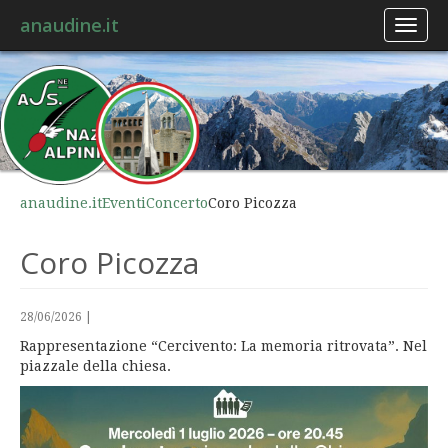
anaudine.it
Toggl
naviga
anaudine.it
Eventi
Concerto
Coro Picozza
Coro Picozza
28/06/2026
|
Rappresentazione “Cercivento: La memoria ritrovata”. Nel
piazzale della chiesa.