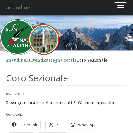
anaudine.it
Toggl
naviga
anaudine.it
Eventi
Rassegna corale
Coro Sezionale
Coro Sezionale
05/11/2017
|
Rassegna corale, nella chiesa di S. Giacomo apostolo.
Condividi:
Facebook
X
WhatsApp