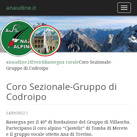
anaudine.it
Toggl
naviga
anaudine.it
Eventi
Rassegna corale
Coro Sezionale-
Gruppo di Codroipo
Coro Sezionale-Gruppo di
Codroipo
14/09/2022
|
Rassegna per il 40° di fondazione del Gruppo di Villaorba.
Partecipano il coro alpino “Cjastelir” di Tomba di Mereto
e il gruppo vocale ottetto Ana di Treviso.