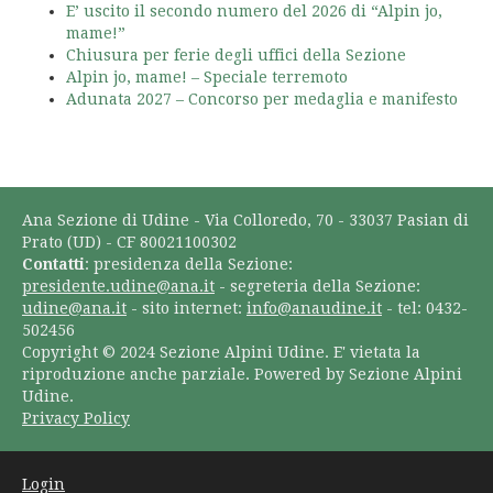
E’ uscito il secondo numero del 2026 di “Alpin jo,
mame!”
Chiusura per ferie degli uffici della Sezione
Alpin jo, mame! – Speciale terremoto
Adunata 2027 – Concorso per medaglia e manifesto
Ana Sezione di Udine - Via Colloredo, 70 - 33037 Pasian di
Prato (UD) - CF 80021100302
Contatti
: presidenza della Sezione:
presidente.udine@ana.it
- segreteria della Sezione:
udine@ana.it
- sito internet:
info@anaudine.it
- tel: 0432-
502456
Copyright © 2024 Sezione Alpini Udine. E' vietata la
riproduzione anche parziale. Powered by Sezione Alpini
Udine.
Privacy Policy
Login