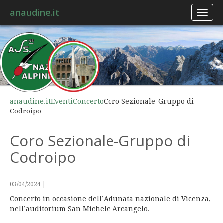
anaudine.it
Toggl
naviga
anaudine.it
Eventi
Concerto
Coro Sezionale-Gruppo di
Codroipo
Coro Sezionale-Gruppo di
Codroipo
03/04/2024
|
Concerto in occasione dell’Adunata nazionale di Vicenza,
nell’auditorium San Michele Arcangelo.