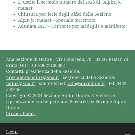
E’ uscito il secondo numero del 2026 di “Alpin jo,
mame!”
Chiusura per ferie degli uffici della Sezione
Alpin jo, mame! – Speciale terremoto
Adunata 2027 – Concorso per medaglia e manifesto
Ana Sezione di Udine - Via Colloredo, 70 - 33037 Pasian di
Prato (UD) - CF 80021100302
Contatti
: presidenza della Sezione:
presidente.udine@ana.it
- segreteria della Sezione:
udine@ana.it
- sito internet:
info@anaudine.it
- tel: 0432-
502456
Copyright © 2024 Sezione Alpini Udine. E' vietata la
riproduzione anche parziale. Powered by Sezione Alpini
Udine.
Privacy Policy
Login