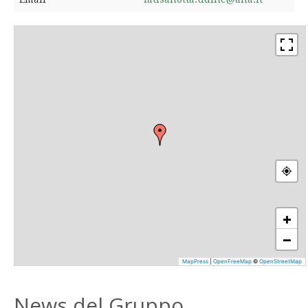
+
−
MapPress
|
OpenFreeMap
©
OpenStreetMap
News del Gruppo