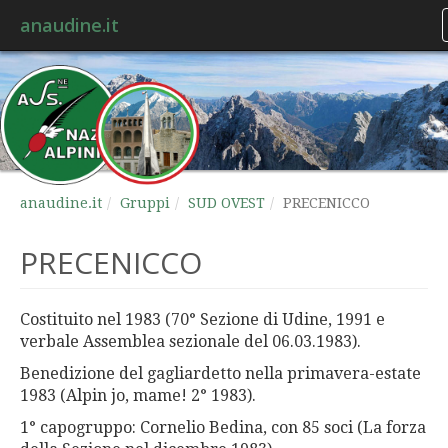
anaudine.it
anaudine.it
Gruppi
SUD OVEST
PRECENICCO
PRECENICCO
Costituito nel
1983 (70° Sezione di Udine, 1991
e
verbale
Assemblea
s
ezionale del
0
6.
0
3.1983).
Benedizione del gagliardetto nella primavera-estate
1983 (Alpin jo, mame! 2° 1983).
1° capogruppo: Cornelio Bedina, con 85 soci (La forza