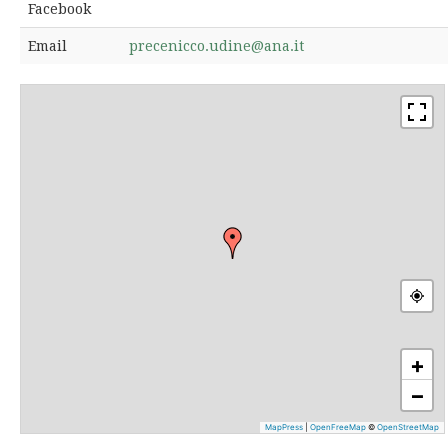
Facebook
Email
precenicco.udine@ana.it
+
−
MapPress
|
OpenFreeMap
©
OpenStreetMap