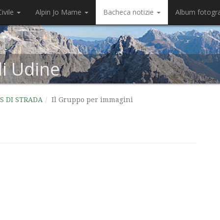
ivile
Alpin Jo Mame
Bacheca notizie
Album fotogr
di Udine
S DI STRADA
Il Gruppo per immagini