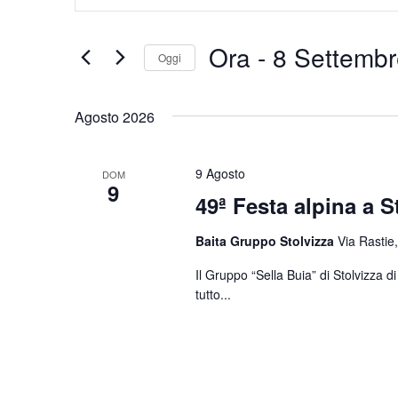
Chiave.
e
Cerca
Eventi
viste
Ora
 - 
8 Settembr
Oggi
per
Navigazione
Parola
Seleziona
Chiave.
la
Agosto 2026
data.
9 Agosto
DOM
9
49ª Festa alpina a S
Baita Gruppo Stolvizza
Via Rastie,
Il Gruppo “Sella Buia” di Stolvizza 
tutto...