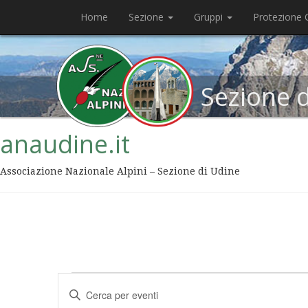
Home
Sezione
Gruppi
Protezione C
Sezione 
anaudine.it
Associazione Nazionale Alpini – Sezione di Udine
Eventi
Inserisci
Ricerca
Parola