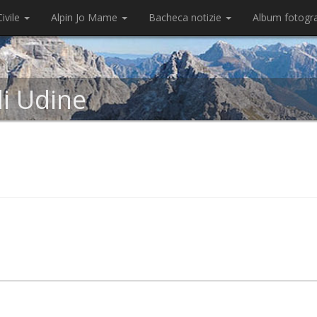
ivile
Alpin Jo Mame
Bacheca notizie
Album fotogr
di Udine