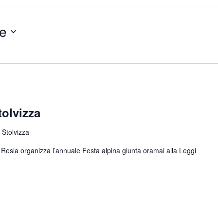
e
tolvizza
 Stolvizza
di Resia organizza l’annuale Festa alpina giunta oramai alla
Leggi