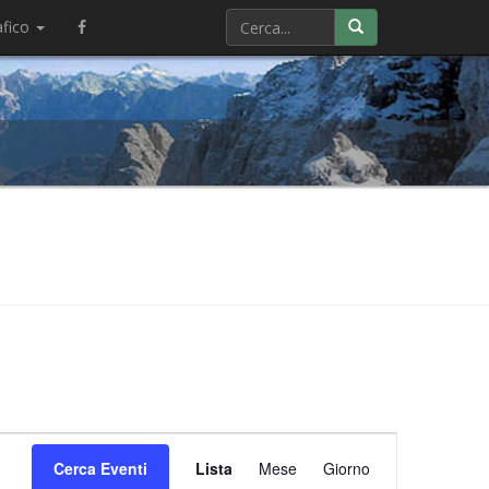
afico
Evento
Cerca Eventi
Lista
Mese
Viste
Giorno