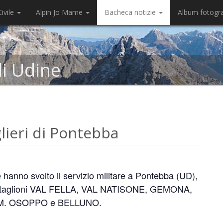
ivile
Alpin Jo Mame
Bacheca notizie
Album fotogr
di Udine
glieri di Pontebba
che hanno svolto il servizio militare a Pontebba (UD),
 Battaglioni VAL FELLA, VAL NATISONE, GEMONA,
.M. OSOPPO e BELLUNO.