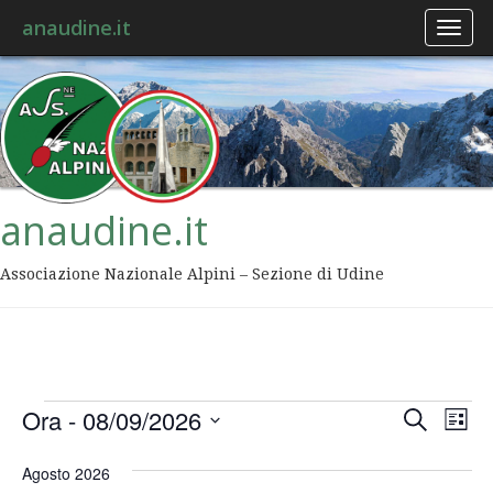
anaudine.it
Toggl
naviga
anaudine.it
Associazione Nazionale Alpini – Sezione di Udine
Event
Ev
Ora
 - 
08/09/2026
Cerca
Lista
Vis
Ricer
Seleziona
Na
la
Agosto 2026
data.