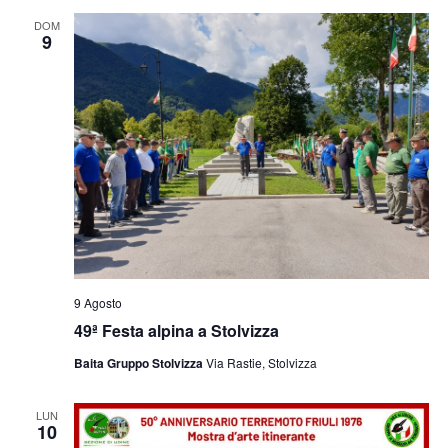
e
viste
DOM
9
Navig
9 Agosto
49ª Festa alpina a Stolvizza
Baita Gruppo Stolvizza
Via Rastie, Stolvizza
LUN
10