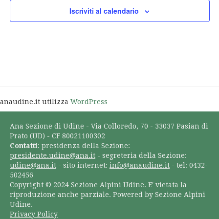
Iscriviti al calendario
anaudine.it utilizza
WordPress
Ana Sezione di Udine - Via Colloredo, 70 - 33037 Pasian di
Prato (UD) - CF 80021100302
Contatti
: presidenza della Sezione:
presidente.udine@ana.it
- segreteria della Sezione:
udine@ana.it
- sito internet:
info@anaudine.it
- tel: 0432-
502456
Copyright © 2024 Sezione Alpini Udine. E' vietata la
riproduzione anche parziale. Powered by Sezione Alpini
Udine.
Privacy Policy