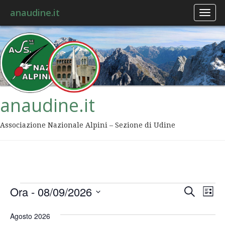
anaudine.it
Toggl
naviga
anaudine.it
Associazione Nazionale Alpini – Sezione di Udine
Event
Ev
Ora
 - 
08/09/2026
Cerca
Lista
Vis
Ricer
Seleziona
Na
la
Agosto 2026
data.