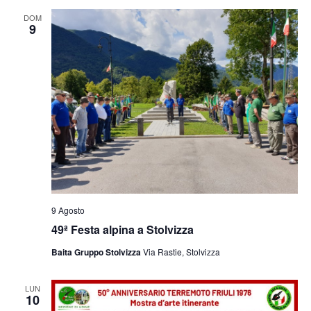
e
viste
DOM
9
Navig
9 Agosto
49ª Festa alpina a Stolvizza
Baita Gruppo Stolvizza
Via Rastie, Stolvizza
LUN
10