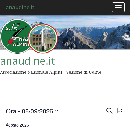
anaudine.it
Toggl
naviga
anaudine.it
Associazione Nazionale Alpini – Sezione di Udine
Event
Ev
Ora
 - 
08/09/2026
Cerca
Lista
Vis
Ricer
Seleziona
Na
la
Agosto 2026
data.