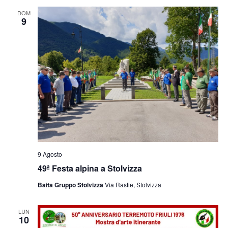
e
viste
DOM
9
Navig
9 Agosto
49ª Festa alpina a Stolvizza
Baita Gruppo Stolvizza
Via Rastie, Stolvizza
LUN
10