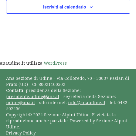
Iscriviti al calendario
anaudine.it utilizza
WordPress
Ana Sezione di Udine - Via Colloredo, 70 - 33037 Pasian di
Prato (UD) - CF 80021100302
Contatti
: presidenza della Sezione:
presidente.udine@ana.it
- segreteria della Sezione:
udine@ana.it
- sito internet:
info@anaudine.it
- tel: 0432-
502456
Copyright © 2024 Sezione Alpini Udine. E' vietata la
riproduzione anche parziale. Powered by Sezione Alpini
Udine.
Privacy Policy