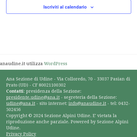
Iscriviti al calendario
anaudine.it utilizza
WordPress
Ana Sezione di Udine - Via Colloredo, 70 - 33037 Pasian di
Prato (UD) - CF 80021100302
Contatti
: presidenza della Sezione:
presidente.udine@ana.it
- segreteria della Sezione:
udine@ana.it
- sito internet:
info@anaudine.it
- tel: 0432-
502456
Copyright © 2024 Sezione Alpini Udine. E' vietata la
riproduzione anche parziale. Powered by Sezione Alpini
Udine.
Privacy Policy