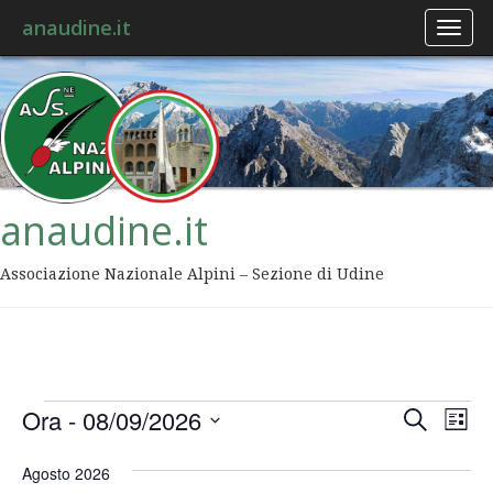
anaudine.it
Toggl
naviga
anaudine.it
Associazione Nazionale Alpini – Sezione di Udine
Event
Ev
Ora
 - 
08/09/2026
Cerca
Lista
Vis
Ricer
Seleziona
Na
la
Agosto 2026
data.