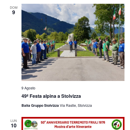
e
viste
DOM
9
Navig
9 Agosto
49ª Festa alpina a Stolvizza
Baita Gruppo Stolvizza
Via Rastie, Stolvizza
LUN
10