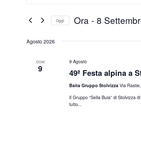
Chiave.
e
Cerca
Eventi
viste
Ora
 - 
8 Settembr
Oggi
per
Navigazione
Parola
Seleziona
Chiave.
la
Agosto 2026
data.
9 Agosto
DOM
9
49ª Festa alpina a S
Baita Gruppo Stolvizza
Via Rastie,
Il Gruppo “Sella Buia” di Stolvizza 
tutto...