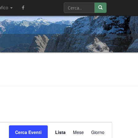
afico
Evento
Cerca Eventi
Lista
Mese
Viste
Giorno