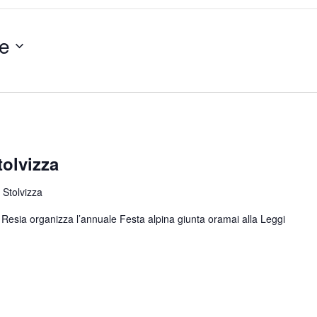
e
tolvizza
 Stolvizza
di Resia organizza l’annuale Festa alpina giunta oramai alla
Leggi