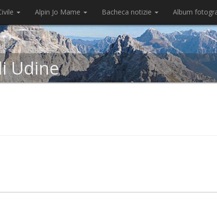
ivile
Alpin Jo Mame
Bacheca notizie
Album fotogr
di Udine