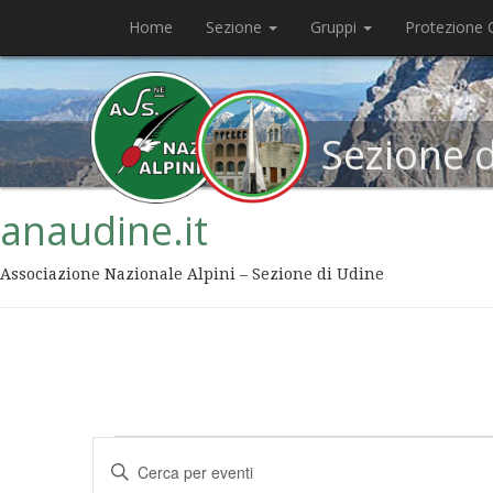
Home
Sezione
Gruppi
Protezione C
Sezione 
anaudine.it
Associazione Nazionale Alpini – Sezione di Udine
Eventi
Inserisci
Ricerca
Parola