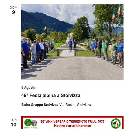
e
viste
DOM
9
Navig
9 Agosto
49ª Festa alpina a Stolvizza
Baita Gruppo Stolvizza
Via Rastie, Stolvizza
LUN
10