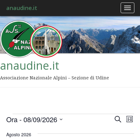
anaudine.it
Toggl
naviga
anaudine.it
Associazione Nazionale Alpini – Sezione di Udine
Event
Ev
Ora
 - 
08/09/2026
Cerca
Lista
Vis
Ricer
Seleziona
Na
la
Agosto 2026
data.