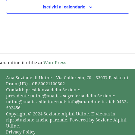
Iscriviti al calendario
anaudine.it utilizza
WordPress
Ana Sezione di Udine - Via Colloredo, 70 - 33037 Pasian di
Prato (UD) - CF 80021100302
Contatti
: presidenza della Sezione:
presidente.udine@ana.it
- segreteria della Sezione:
udine@ana.it
- sito internet:
info@anaudine.it
- tel: 0432-
502456
Copyright © 2024 Sezione Alpini Udine. E' vietata la
riproduzione anche parziale. Powered by Sezione Alpini
Udine.
Privacy Policy