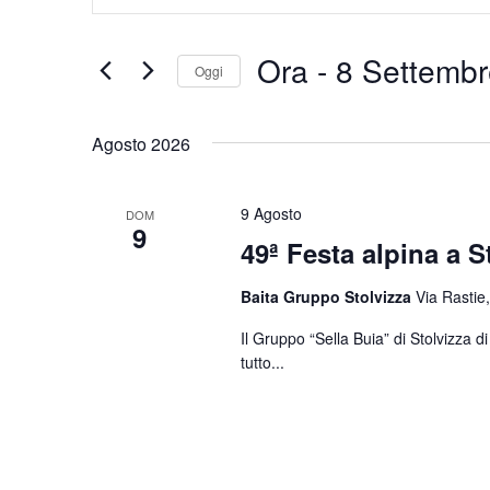
Chiave.
e
Cerca
Eventi
viste
Ora
 - 
8 Settembr
Oggi
per
Navigazione
Parola
Seleziona
Chiave.
la
Agosto 2026
data.
9 Agosto
DOM
9
49ª Festa alpina a S
Baita Gruppo Stolvizza
Via Rastie,
Il Gruppo “Sella Buia” di Stolvizza 
tutto...