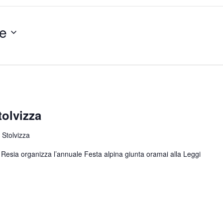
e
tolvizza
 Stolvizza
di Resia organizza l’annuale Festa alpina giunta oramai alla
Leggi