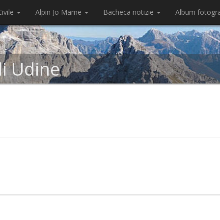
ivile
Alpin Jo Mame
Bacheca notizie
Album fotogr
di Udine