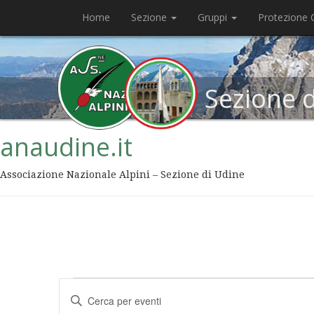
Home
Sezione
Gruppi
Protezione C
Sezione 
anaudine.it
Associazione Nazionale Alpini – Sezione di Udine
Eventi
Inserisci
Ricerca
Parola