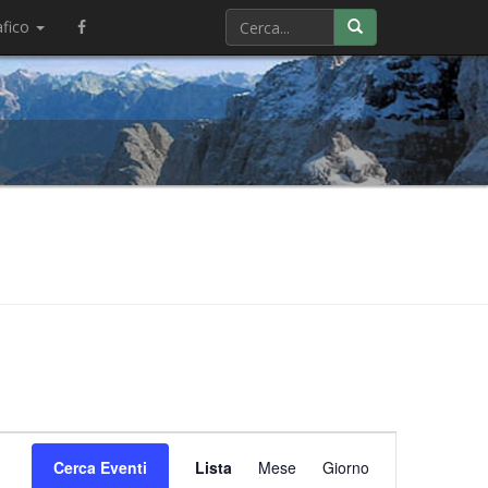
afico
Evento
Cerca Eventi
Lista
Mese
Viste
Giorno