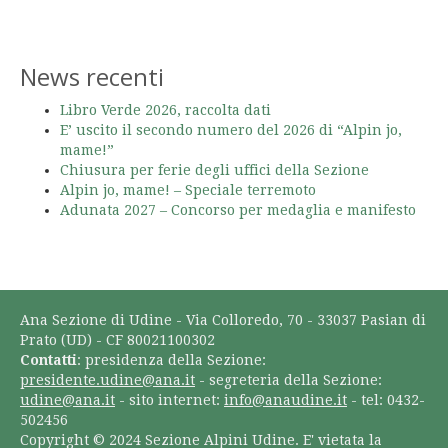
News recenti
Libro Verde 2026, raccolta dati
E’ uscito il secondo numero del 2026 di “Alpin jo,
mame!”
Chiusura per ferie degli uffici della Sezione
Alpin jo, mame! – Speciale terremoto
Adunata 2027 – Concorso per medaglia e manifesto
Ana Sezione di Udine - Via Colloredo, 70 - 33037 Pasian di
Prato (UD) - CF 80021100302
Contatti
: presidenza della Sezione:
presidente.udine@ana.it
- segreteria della Sezione:
udine@ana.it
- sito internet:
info@anaudine.it
- tel: 0432-
502456
Copyright © 2024 Sezione Alpini Udine. E' vietata la