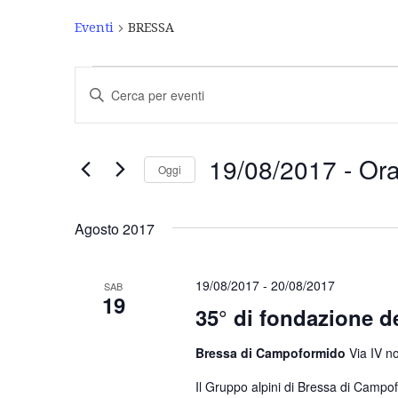
Eventi
BRESSA
Eventi
Inserisci
Ricerca
Parola
Chiave.
e
Cerca
Eventi
viste
19/08/2017
 - 
Or
Oggi
per
Navigazione
Parola
Seleziona
Chiave.
la
Agosto 2017
data.
19/08/2017
-
20/08/2017
SAB
19
35° di fondazione 
Bressa di Campoformido
Via IV 
Il Gruppo alpini di Bressa di Campof