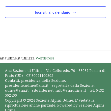
Iscriviti al calendario
anaudine.it utilizza
WordPress
Ana Sezione di Udine - Via Colloredo, 70 - 33037 Pasian di
Prato (UD) - CF 80021100302
Contatti
: presidenza della Sezione:
presidente.udine@ana.it
- segreteria della Sezione:
udine@ana.it
- sito internet:
info@anaudine.it
- tel: 0432-
502456
Copyright © 2024 Sezione Alpini Udine. E' vietata la
riproduzione anche parziale. Powered by Sezione Alpini
Udine.