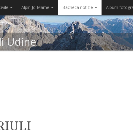
ivile
Alpin Jo Mame
Bacheca notizie
Album fotogr
di Udine
RIULI