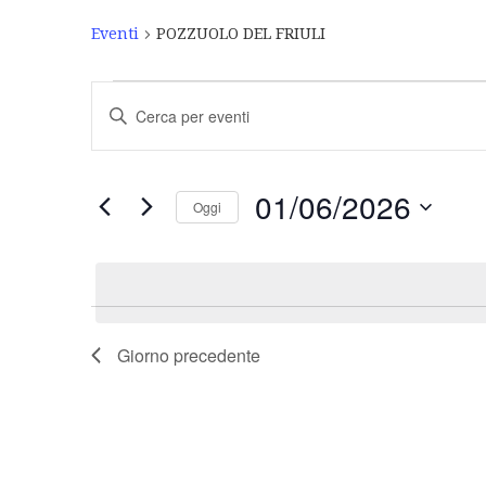
Eventi
POZZUOLO DEL FRIULI
Eventi
Inserisci
Ricerca
Parola
Chiave.
e
Cerca
Eventi
viste
01/06/2026
Oggi
per
Navigazione
Parola
Seleziona
Chiave.
la
data.
Giorno precedente