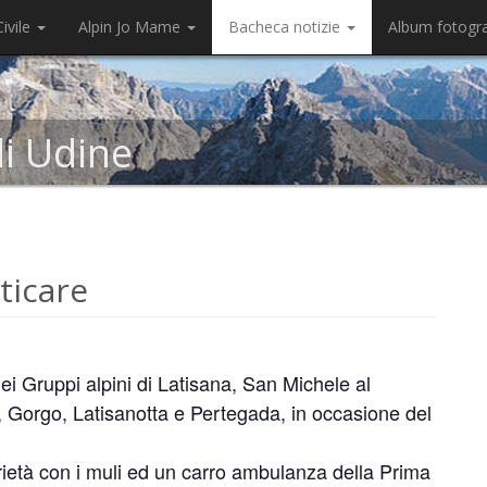
ivile
Alpin Jo Mame
Bacheca notizie
Album fotogr
di Udine
ticare
ei Gruppi alpini di Latisana, San Michele al
 Gorgo, Latisanotta e Pertegada, in occasione del
ietà con i muli ed un carro ambulanza della Prima