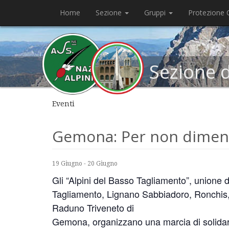
Home
Sezione
Gruppi
Protezione C
Sezione 
Eventi
Gemona: Per non dimen
19 Giugno
-
20 Giugno
Gli “Alpini del Basso Tagliamento”, unione d
Tagliamento, Lignano Sabbiadoro, Ronchis,
Raduno Triveneto di
Gemona, organizzano una marcia di solidar